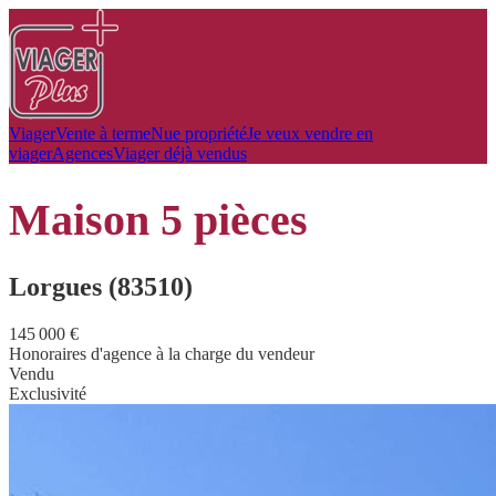
Viager
Vente à terme
Nue propriété
Je veux vendre en
viager
Agences
Viager déjà vendus
maison
5 pièces
Lorgues (83510)
145 000 €
Honoraires d'agence à la charge du vendeur
Vendu
Exclusivité