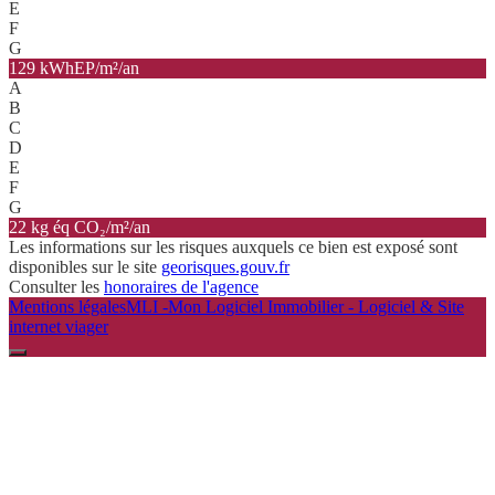
E
F
G
129 kWhEP/m²/an
A
B
C
D
E
F
G
22 kg éq CO₂/m²/an
Les informations sur les risques auxquels ce bien est exposé sont
disponibles sur le site
georisques.gouv.fr
Consulter les
honoraires de l'agence
Mentions légales
MLI -Mon Logiciel Immobilier - Logiciel & Site
internet viager