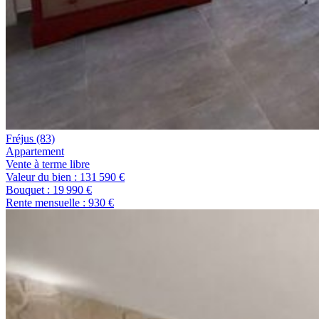
Fréjus
(83)
appartement
Vente à terme libre
Valeur du bien :
131 590 €
Bouquet :
19 990 €
Rente mensuelle :
930 €