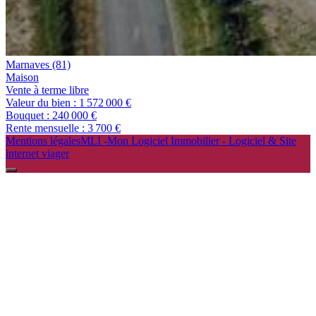
Marnaves
(81)
maison
Vente à terme libre
Valeur du bien :
1 572 000 €
Bouquet :
240 000 €
Rente mensuelle :
3 700 €
Mentions légales
MLI -Mon Logiciel Immobilier - Logiciel & Site
internet viager