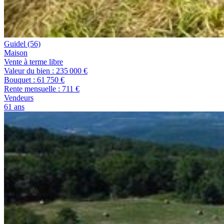
Guidel
(56)
maison
Vente à terme libre
Valeur du bien :
235 000 €
Bouquet :
61 750 €
Rente mensuelle :
711 €
Vendeurs
61 ans