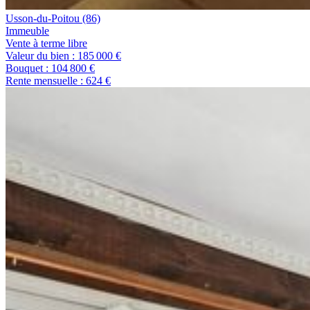
Usson-du-Poitou
(86)
immeuble
Vente à terme libre
Valeur du bien :
185 000 €
Bouquet :
104 800 €
Rente mensuelle :
624 €