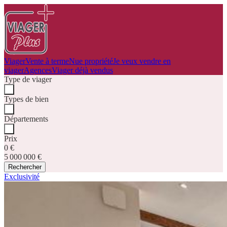
Viager
Vente à terme
Nue propriété
Je veux vendre en
viager
Agences
Viager déjà vendus
Type de viager
Types de bien
Départements
Prix
0 €
5 000 000 €
Rechercher
Exclusivité