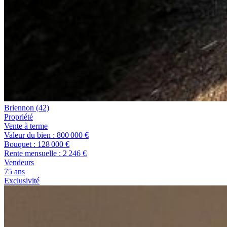
Briennon
(42)
propriété
Vente à terme
Valeur du bien :
800 000 €
Bouquet :
128 000 €
Rente mensuelle :
2 246 €
Vendeurs
75 ans
Exclusivité