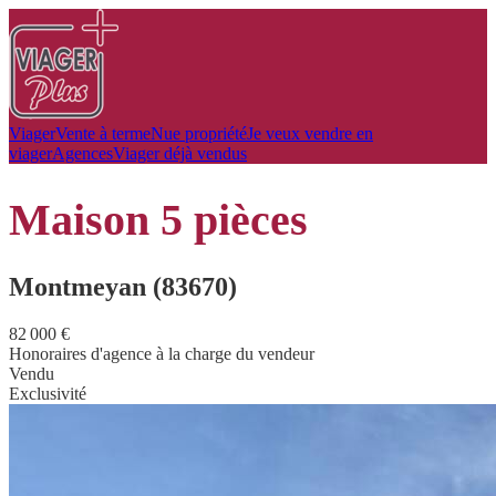
Viager
Vente à terme
Nue propriété
Je veux vendre en
viager
Agences
Viager déjà vendus
maison
5 pièces
Montmeyan (83670)
82 000 €
Honoraires d'agence à la charge du vendeur
Vendu
Exclusivité