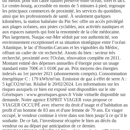
du Médoc pour son cadre naturel préservé entre océan, forêt et lacs.
Le centre-bourg, accessible en moins de 5 minutes à pied, regroupe
les principaux commerces de proximité, les services du quotidien,
ainsi que les professionnels de santé. À seulement quelques
kilomètres, la station balnéaire du Pin Sec offre un accès privilégié
aux plages océanes, aux pistes cyclables, aux activités nautiques et
aux espaces naturels qui font la renommée de la côte médocaine.
Plus largement, Naujac-sur-Mer séduit par son authenticité, son
environnement exceptionnel et sa situation stratégique entre l’océan
Atlantique, le lac d’Hourtin-Carcans et les vignobles du Médoc,
offrant un cadre de vie recherché. Atouts du bien : secteur très
recherché, proximité avec l'Océan, rénovation complète en 2011.
Montant estimé des dépenses annuelles d’énergie pour un usage
standard entre 700€ et 1 010€ par an. Prix moyens des énergies
indexés au 1er janvier 2021 (abonnements compris). Consommation
énergétique C : 179 kWh/m²/an. Emission de gaz à effet de serre A :
5 kgCO2/m²/an. Réalisé le 20/02/2024. Les informations sur les
risques auxquels ce bien est exposé sont disponibles sur le site
Géorisques : www.georisques.gouv.fr Visite virtuelle disponible sur
demande. Notre agence ESPRIT VIAGER vous propose ce
VIAGER OCCUPÉ avec réserve du droit d’usage et d’habitation au
profit d’un homme de 83 ans et d'une femme de 79 ans. En viager
occupé, le vendeur continue à vivre dans son bien jusqu’à ce qu’il le
souhaite. De ce fait, l’investisseur récupère le bien au décès du
vendeur ou au départ par anticipation de ce dernier.