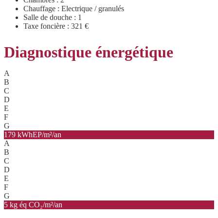
Chauffage : Electrique / granulés
Salle de douche : 1
Taxe foncière : 321 €
Diagnostique énergétique
A
B
C
D
E
F
G
179 kWhEP/m²/an
A
B
C
D
E
F
G
5 kg éq CO₂/m²/an