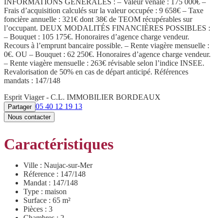
INFORMATIONS GÉNÉRALES : – Valeur vénale : 175 000€ –
Frais d’acquisition calculés sur la valeur occupée : 9 658€ – Taxe
foncière annuelle : 321€ dont 38€ de TEOM récupérables sur
l’occupant. DEUX MODALITÉS FINANCIÈRES POSSIBLES :
– Bouquet : 105 175€. Honoraires d’agence charge vendeur.
Recours à l’emprunt bancaire possible. – Rente viagère mensuelle :
0€. OU – Bouquet : 62 250€. Honoraires d’agence charge vendeur.
– Rente viagère mensuelle : 263€ révisable selon l’indice INSEE.
Revalorisation de 50% en cas de départ anticipé. Références
mandats : 147/148
Esprit Viager - C.L. IMMOBILIER BORDEAUX
05 40 12 19 13
Partager
Nous contacter
Caractéristiques
Ville : Naujac-sur-Mer
Réference : 147/148
Mandat : 147/148
Type : maison
Surface : 65 m²
Pièces : 3
Chambres : 2