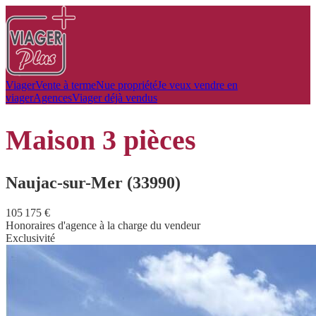
Viager
Vente à terme
Nue propriété
Je veux vendre en
viager
Agences
Viager déjà vendus
maison
3 pièces
Naujac-sur-Mer (33990)
105 175 €
Honoraires d'agence à la charge du vendeur
Exclusivité