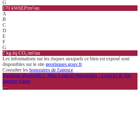
G
170 kWhEP/m²/an
A
B
C
D
E
F
G
7 kg éq CO₂/m²/an
Les informations sur les risques auxquels ce bien est exposé sont
disponibles sur le site
georisques.gouv.fr
Consulter les
honoraires de l'agence
Mentions légales
MLI -Mon Logiciel Immobilier - Logiciel & Site
internet viager