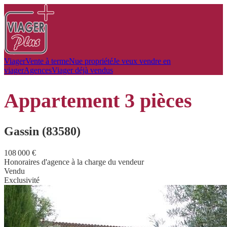
Viager
Vente à terme
Nue propriété
Je veux vendre en
viager
Agences
Viager déjà vendus
appartement
3 pièces
Gassin (83580)
108 000 €
Honoraires d'agence à la charge du vendeur
Vendu
Exclusivité