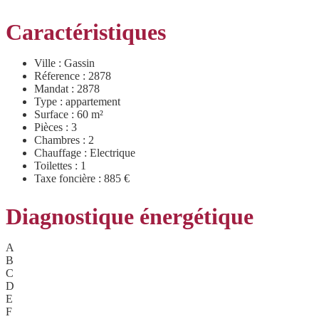
Caractéristiques
Ville : Gassin
Réference : 2878
Mandat : 2878
Type : appartement
Surface : 60 m²
Pièces : 3
Chambres : 2
Chauffage : Electrique
Toilettes : 1
Taxe foncière : 885 €
Diagnostique énergétique
A
B
C
D
E
F