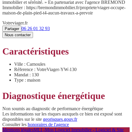
immobilier et sérénité. » En partenariat avec l'agence BREMOND
Immobilier : https://bremondimmobilier.fr/propriete/viager-occupe-
maison-de-plain-pied-t4-aucun-travaux-a-prevoir
Votreviager.fr
06 26 01 32 93
Partager
Nous contacter
Caractéristiques
Ville : Carnoules
Réference : VotreViager-YW-130
Mandat : 130
Type : maison
Diagnostique énergétique
Non soumis au diagnostic de performance énergétique
Les informations sur les risques auxquels ce bien est exposé sont
disponibles sur le site
georisques.gouv.fr
Consulter les
honoraires de l'agence
Mentions légales
MLI -Mon Logiciel Immobilier - Logiciel & Site