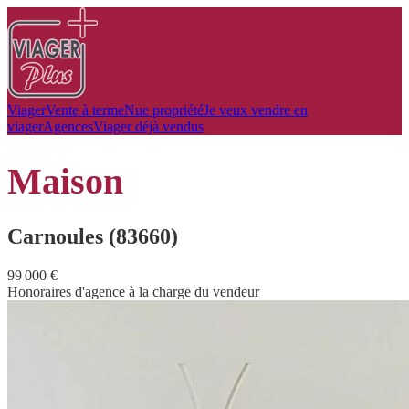
Viager
Vente à terme
Nue propriété
Je veux vendre en
viager
Agences
Viager déjà vendus
maison
Carnoules (83660)
99 000 €
Honoraires d'agence à la charge du vendeur