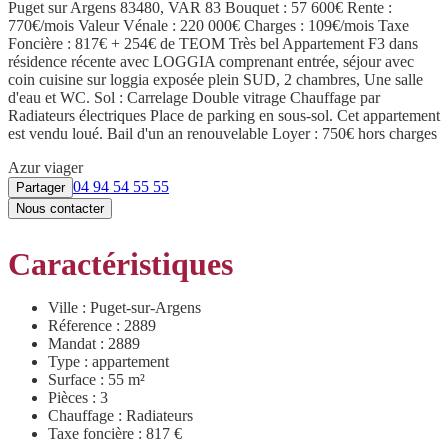
Puget sur Argens 83480, VAR 83 Bouquet : 57 600€ Rente :
770€/mois Valeur Vénale : 220 000€ Charges : 109€/mois Taxe
Foncière : 817€ + 254€ de TEOM Très bel Appartement F3 dans
résidence récente avec LOGGIA comprenant entrée, séjour avec
coin cuisine sur loggia exposée plein SUD, 2 chambres, Une salle
d'eau et WC. Sol : Carrelage Double vitrage Chauffage par
Radiateurs électriques Place de parking en sous-sol. Cet appartement
est vendu loué. Bail d'un an renouvelable Loyer : 750€ hors charges
Azur viager
04 94 54 55 55
Partager
Nous contacter
Caractéristiques
Ville : Puget-sur-Argens
Réference : 2889
Mandat : 2889
Type : appartement
Surface : 55 m²
Pièces : 3
Chauffage : Radiateurs
Taxe foncière : 817 €