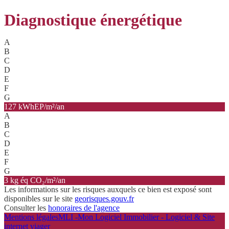
Diagnostique énergétique
A
B
C
D
E
F
G
127 kWhEP/m²/an
A
B
C
D
E
F
G
3 kg éq CO₂/m²/an
Les informations sur les risques auxquels ce bien est exposé sont
disponibles sur le site
georisques.gouv.fr
Consulter les
honoraires de l'agence
Mentions légales
MLI -Mon Logiciel Immobilier - Logiciel & Site
internet viager