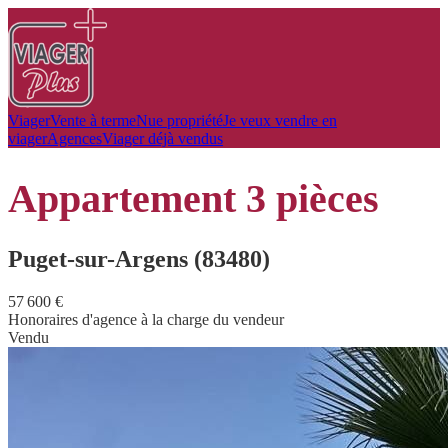
Viager
Vente à terme
Nue propriété
Je veux vendre en
viager
Agences
Viager déjà vendus
appartement
3 pièces
Puget-sur-Argens (83480)
57 600 €
Honoraires d'agence à la charge du vendeur
Vendu