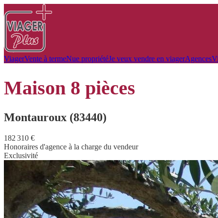
Viager
Vente à terme
Nue propriété
Je veux vendre en viager
Agences
V
maison
8 pièces
Montauroux (83440)
182 310 €
Honoraires d'agence à la charge du vendeur
Exclusivité