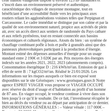
cette maison villageoise dispose d’environ 123 m² habitables et
s’inscrit dans un environnement préservé et authentique,
caractéristique des villages de moyenne montagne, tout en
bénéficiant d’une accessibilité fluide vers les principaux axes
routiers reliant les agglomérations voisines telles que Perpignan et
Carcassonne. Le cadre immédiat se distingue par son calme et par la
qualité de son environnement naturel, propice aux activités de plein
air, avec un accès direct aux sentiers de randonnée du Pays cathare
et aux reliefs pyrénéens, tout en restant connectée aux bassins
économiques et culturels régionaux. Atouts du bien : un système de
chauffage combinant poêle à bois et poêle à granulés ainsi que des
panneaux photovoltaïques participant à la production d’énergie.
Montant estimé des dépenses annuelles d’énergie pour un usage
standard entre 2 190€ et 3 020€ par an. Prix moyens des énergies
indexés sur les années 2021, 2022, 2023 (abonnements compris).
Consommation énergétique D : 216 kWh/m²/an. Emission de gaz à
effet de serre B : 7 kgCO2/m²/an. Réalisé le 21/01/2026. Les
informations sur les risques auxquels ce bien est exposé sont
disponibles sur le site Géorisques : www.georisques.gouv.fr Notre
agence ESPRIT VIAGER vous propose ce VIAGER OCCUPÉ
avec réserve du droit d’usage et d’habitation au profit d’un homme
de 87 ans. En viager occupé, le vendeur continue à vivre dans son
bien jusqu’à ce qu’il le souhaite. De ce fait, l’investisseur récupère le
bien au décès du vendeur ou au départ par anticipation de ce dernier.
INFORMATIONS GÉNÉRALES : – Valeur vénale : 117 000€ –