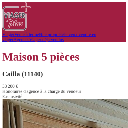
Viager
Vente à terme
Nue propriété
Je veux vendre en
viager
Agences
Viager déjà vendus
maison
5 pièces
Cailla (11140)
33 200 €
Honoraires d'agence à la charge du vendeur
Exclusivité