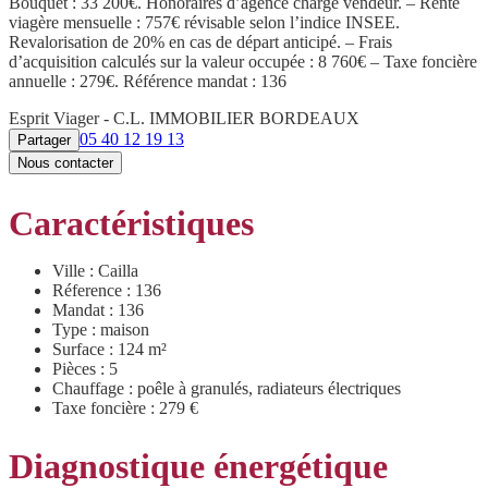
Bouquet : 33 200€. Honoraires d’agence charge vendeur. – Rente
viagère mensuelle : 757€ révisable selon l’indice INSEE.
Revalorisation de 20% en cas de départ anticipé. – Frais
d’acquisition calculés sur la valeur occupée : 8 760€ – Taxe foncière
annuelle : 279€. Référence mandat : 136
Esprit Viager - C.L. IMMOBILIER BORDEAUX
05 40 12 19 13
Partager
Nous contacter
Caractéristiques
Ville : Cailla
Réference : 136
Mandat : 136
Type : maison
Surface : 124 m²
Pièces : 5
Chauffage : poêle à granulés, radiateurs électriques
Taxe foncière : 279 €
Diagnostique énergétique