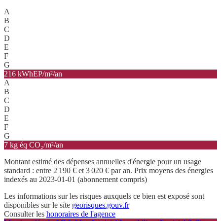
A
B
C
D
E
F
G
216 kWhEP/m²/an
A
B
C
D
E
F
G
7 kg éq CO₂/m²/an
Montant estimé des dépenses annuelles d'énergie pour un usage
standard : entre 2 190 € et 3 020 € par an. Prix moyens des énergies
indexés au 2023-01-01 (abonnement compris)
Les informations sur les risques auxquels ce bien est exposé sont
disponibles sur le site
georisques.gouv.fr
Consulter les
honoraires de l'agence