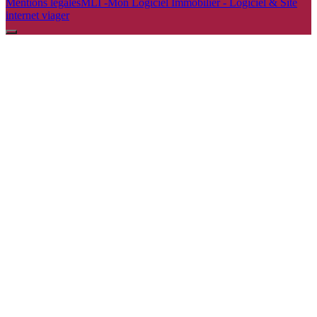
Mentions légales
MLI -Mon Logiciel Immobilier - Logiciel & Site
internet viager