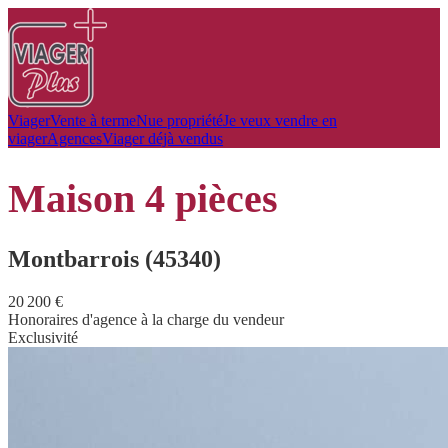
Viager
Vente à terme
Nue propriété
Je veux vendre en
viager
Agences
Viager déjà vendus
maison
4 pièces
Montbarrois (45340)
20 200 €
Honoraires d'agence à la charge du vendeur
Exclusivité