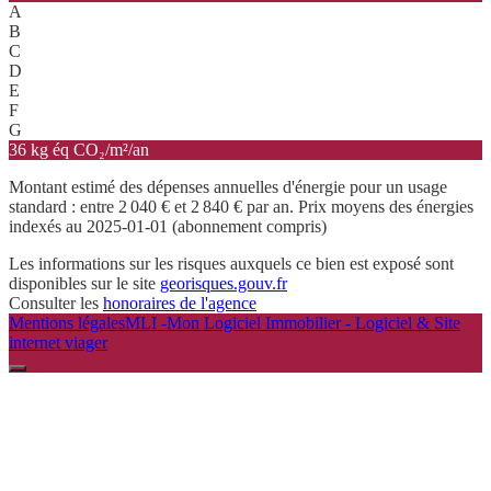
A
B
C
D
E
F
G
36 kg éq CO₂/m²/an
Montant estimé des dépenses annuelles d'énergie pour un usage
standard : entre 2 040 € et 2 840 € par an. Prix moyens des énergies
indexés au 2025-01-01 (abonnement compris)
Les informations sur les risques auxquels ce bien est exposé sont
disponibles sur le site
georisques.gouv.fr
Consulter les
honoraires de l'agence
Mentions légales
MLI -Mon Logiciel Immobilier - Logiciel & Site
internet viager