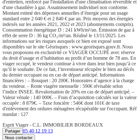
d'entretien, renforcé par l'installation d'une climatisation réversible et
d'une chaudière à gaz. Assainissement individuel non conforme.
Montant estimé des dépenses annuelles d’énergie pour un usage
standard entre 2 040 € et 2 840 € par an. Prix moyens des énergies
indexés sur les années 2021, 2022 et 2023 (abonnements compris).
Consommation énergétique D : 241 kWh/m²/an. Émission de gaz à
effet de serre D : 36 kg CO₂/m²/an. Réalisé le 13/11/2025. Les
informations sur les risques auxquels ce bien est exposé sont
disponibles sur le site Géorisques : www.georisques.gouv.fr. Nous
vous proposons en exclusivité ce VIAGER OCCUPÉ avec réserve
du droit d’usage et d’habitation au profit d’un homme de 78 ans. En
viager occupé, le vendeur continue à vivre dans leur bien jusqu’à ce
qu’il le souhaite. De ce fait, l’investisseur récupère le bien au décès
du dernier occupant ou en cas de départ anticipé. Informations
financières : – Bouquet : 20 200€. Honoraires d’agence à la charge
du vendeur. – Rente viagère mensuelle : 590€ révisable selon
l’indice INSEE. Revalorisation de 20% en cas de départ anticipé. –
Valeur vénale : 140 000€. – Frais d’acquisition calculés sur la valeur
occupée : 8 879€. – Taxe foncière : 546€ dont 101€ de taxe
d'enlèvement des ordures ménagères récupérable sur l'occupant. Réf
mandat : 127
Esprit Viager - C.L. IMMOBILIER BORDEAUX
05 40 12 19 13
Partager
Nous contacter