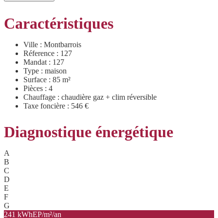
Caractéristiques
Ville : Montbarrois
Réference : 127
Mandat : 127
Type : maison
Surface : 85 m²
Pièces : 4
Chauffage : chaudière gaz + clim réversible
Taxe foncière : 546 €
Diagnostique énergétique
A
B
C
D
E
F
G
241 kWhEP/m²/an