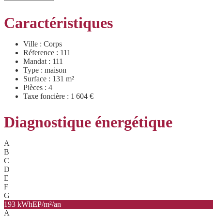
Caractéristiques
Ville : Corps
Réference : 111
Mandat : 111
Type : maison
Surface : 131 m²
Pièces : 4
Taxe foncière : 1 604 €
Diagnostique énergétique
A
B
C
D
E
F
G
193 kWhEP/m²/an
A