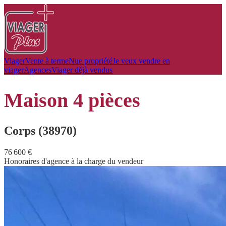
Viager
Vente à terme
Nue propriété
Je veux vendre en
viager
Agences
Viager déjà vendus
maison
4 pièces
Corps (38970)
76 600 €
Honoraires d'agence à la charge du vendeur