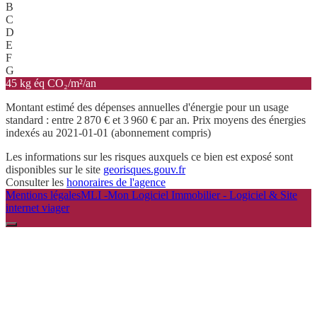
B
C
D
E
F
G
45 kg éq CO₂/m²/an
Montant estimé des dépenses annuelles d'énergie pour un usage
standard : entre 2 870 € et 3 960 € par an. Prix moyens des énergies
indexés au 2021-01-01 (abonnement compris)
Les informations sur les risques auxquels ce bien est exposé sont
disponibles sur le site
georisques.gouv.fr
Consulter les
honoraires de l'agence
Mentions légales
MLI -Mon Logiciel Immobilier - Logiciel & Site
internet viager