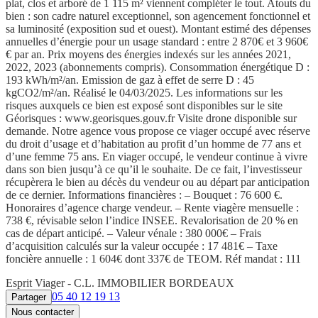
plat, clos et arboré de 1 115 m² viennent compléter le tout. Atouts du
bien : son cadre naturel exceptionnel, son agencement fonctionnel et
sa luminosité (exposition sud et ouest). Montant estimé des dépenses
annuelles d’énergie pour un usage standard : entre 2 870€ et 3 960€
€ par an. Prix moyens des énergies indexés sur les années 2021,
2022, 2023 (abonnements compris). Consommation énergétique D :
193 kWh/m²/an. Emission de gaz à effet de serre D : 45
kgCO2/m²/an. Réalisé le 04/03/2025. Les informations sur les
risques auxquels ce bien est exposé sont disponibles sur le site
Géorisques : www.georisques.gouv.fr Visite drone disponible sur
demande. Notre agence vous propose ce viager occupé avec réserve
du droit d’usage et d’habitation au profit d’un homme de 77 ans et
d’une femme 75 ans. En viager occupé, le vendeur continue à vivre
dans son bien jusqu’à ce qu’il le souhaite. De ce fait, l’investisseur
récupèrera le bien au décès du vendeur ou au départ par anticipation
de ce dernier. Informations financières : – Bouquet : 76 600 €.
Honoraires d’agence charge vendeur. – Rente viagère mensuelle :
738 €, révisable selon l’indice INSEE. Revalorisation de 20 % en
cas de départ anticipé. – Valeur vénale : 380 000€ – Frais
d’acquisition calculés sur la valeur occupée : 17 481€ – Taxe
foncière annuelle : 1 604€ dont 337€ de TEOM. Réf mandat : 111
Esprit Viager - C.L. IMMOBILIER BORDEAUX
05 40 12 19 13
Partager
Nous contacter