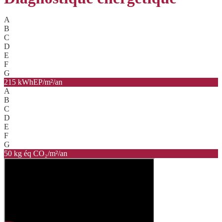
A
B
C
D
E
F
G
215 kWhEP/m²/an
A
B
C
D
E
F
G
50 kg éq CO₂/m²/an