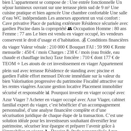
bien L’appartement se compose de : Une entrée fonctionnelle Un
séjour lumineux ouvrant sur une terrasse plein sud de 9 m² Une
cuisine pratique et bien agencée Une chambre confortable Une salle
d’eau WC indépendants Les annexes apportent un vrai confort :
Cave privative Place de parking extérieure Résidence sécurisée avec
gardien Piscine dans la copropriété 👥 Occupation Homme : 80 ans
Femme : 77 ans Le bien est vendu en viager occupé, les vendeurs
conservent le droit d’usage et d’habitation. 💰 Conditions financières
du viager Valeur vénale : 210 000 € Bouquet FAI : 59 990 € Rente
mensuelle : 450 € / mois Charges : 238 € / mois (eau froide, eau
chaude et chauffage inclus) Taxe foncière : 710 € dont 177 € de
TEOM ⭐ Les atouts de cet investissement en viager Appartement
plein sud avec terrasse Résidence de standing avec piscine et
gardien Faible effort mensuel Décote immédiate sur la valeur du
bien Valorisation progressive du patrimoine Fiscalité attractive sur
les rentes viagères Aucune gestion locative Placement immobilier
sécurisé et responsable 📊 Pourquoi investir en viager occupé avec
Azur Viager ? Acheter en viager occupé avec Azur Viager, cabinet
familial expert du viager, c’est bénéficier d’un accompagnement
personnalisé, d’une analyse financière complète et d’une
sécurisation juridique de chaque étape de la transaction. C’est une
solution idéale pour les investisseurs souhaitant diversifier leur
patrimoine, sécuriser leur épargne et préparer l’avenir grâce à