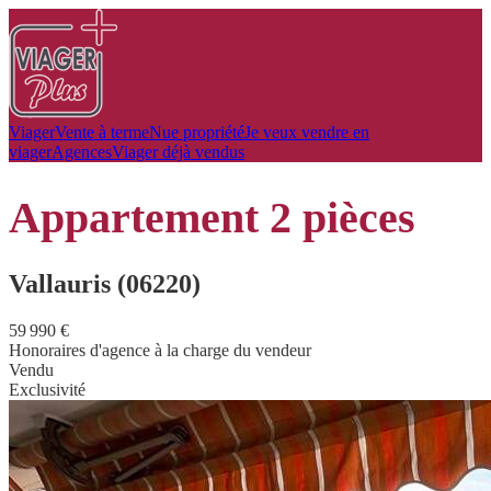
Viager
Vente à terme
Nue propriété
Je veux vendre en
viager
Agences
Viager déjà vendus
appartement
2 pièces
Vallauris (06220)
59 990 €
Honoraires d'agence à la charge du vendeur
Vendu
Exclusivité